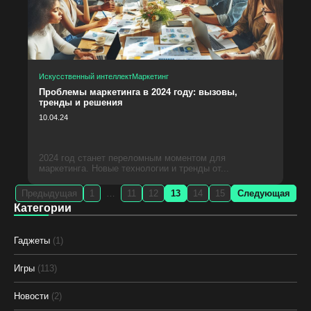
Искусственный интеллект
Маркетинг
Проблемы маркетинга в 2024 году: вызовы,
тренды и решения
10.04.24
2024 год станет переломным моментом для
маркетинга. Новые технологии и тренды от...
Предыдущая
1
…
11
12
13
14
15
Следующая
Категории
Гаджеты
(1)
Игры
(113)
Новости
(2)