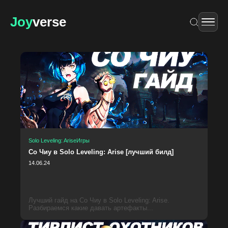
Joy
verse
Solo Leveling: Arise
Игры
Со Чиу в Solo Leveling: Arise [лучший билд]
14.06.24
Лучший гайд на Со Чиу в Solo Leveling: Arise.
Разбираемся какие давать артефакты...