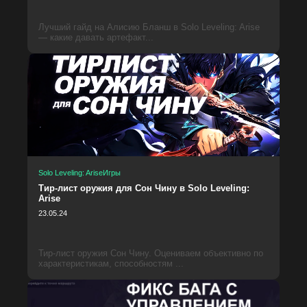
Лучший гайд на Алисию Бланш в Solo Leveling: Arise
— какие давать артефакт...
Solo Leveling: Arise
Игры
Тир-лист оружия для Сон Чину в Solo Leveling:
Arise
23.05.24
Тир-лист оружия Сон Чину. Оцениваем объективно по
характеристикам, способностям ...