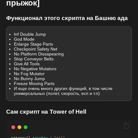
прыжок]
Функционал этого скрипта на Башню ада
Inf Double Jump
God Mode
Enlarge Stage Parts
Checkpoint Safety Net
No Platform Dissapearing
Stop Conveyor Belts
Give All Tools
No Negative Mutators
No Fog Mutator
No Bunny Jump
Freeze Moving Parts
И еще очень много других функций, в том числе
универсальных (полет, скорость, есп и т.п)
Сам скрипт на Tower of Hell
getgenv
().
mainKey
 = 
"nil"