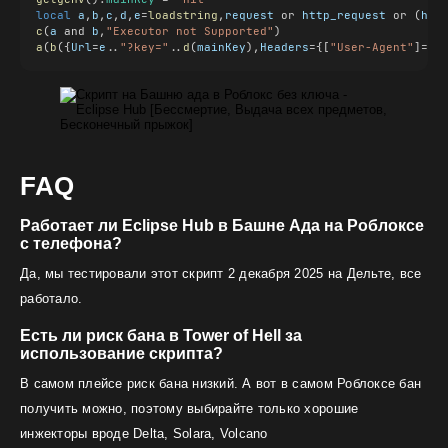
local
a
,
b
,
c
,
d
,
e
=
loadstring
,
request
 or 
http_request
 or (
htt
c
(
a
 and 
b
,
"Executor not Supported"
)
a
(
b
({
Url
=
e
..
"?key="
..
d
(
mainKey
),
Headers
={[
"User-Agent"
]=
"E
FAQ
Работает ли Eclipse Hub в Башне Ада на Роблоксе
с телефона?
Да, мы тестировали этот скрипт 2 декабря 2025 на Дельте, все
работало.
Есть ли риск бана в Tower of Hell за
использование скрипта?
В самом плейсе риск бана низкий. А вот в самом Роблоксе бан
получить можно, поэтому выбирайте только хорошие
инжекторы вроде Delta, Solara, Volcano