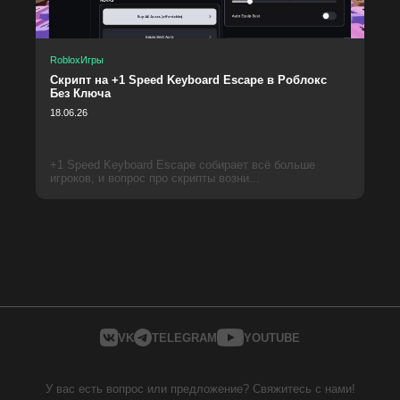
Roblox
Игры
Скрипт на +1 Speed Keyboard Escape в Роблокс
Без Ключа
18.06.26
+1 Speed Keyboard Escape собирает всё больше
игроков, и вопрос про скрипты возни...
VK
TELEGRAM
YOUTUBE
У вас есть вопрос или предложение? Свяжитесь с нами!