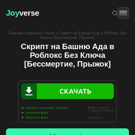
Joy
verse
Главная страница
»
Игры
»
Скрипт на Башню Ада в Роблокс Без
Ключа [Бессмертие, Прыжок]
Скрипт на Башню Ада в
Роблокс Без Ключа
[Бессмертие, Прыжок]