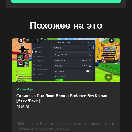
Похожее на это
Roblox
Игры
Скрипт на Пни Лаки Блок в Роблокс Без Ключа
[Авто Фарм]
25.06.26
Kick a Lucky Block одна из тех простых и весёлых игр
Роблокса, в которые легко з...