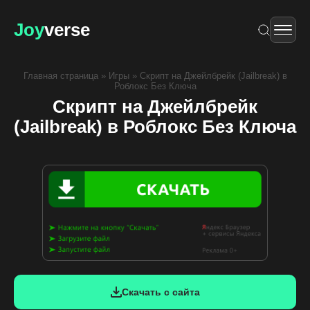
Joy
verse
Главная страница
»
Игры
»
Скрипт на Джейлбрейк (Jailbreak) в
Роблокс Без Ключа
Скрипт на Джейлбрейк
(Jailbreak) в Роблокс Без Ключа
Скачать с сайта