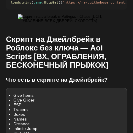
loadstring
(
game
:
HttpGet
((
'https://raw.githubusercontent.co
Скрипт на Джейлбрейк в
Роблокс без ключа — Aoi
Scripts [ВХ, ОГРАБЛЕНИЯ,
БЕСКОНЕЧНЫЙ ПРЫЖОК]
Что есть в скрипте на Джейлбрейк?
Give Items
Give Glider
ESP
Tracers
Boxes
Names
Distance
Infinite Jump