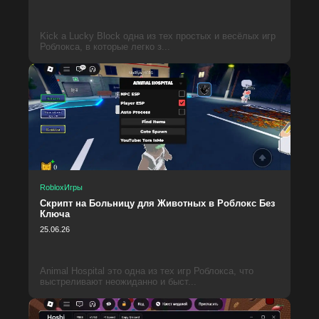
Kick a Lucky Block одна из тех простых и весёлых игр
Роблокса, в которые легко з...
Roblox
Игры
Скрипт на Больницу для Животных в Роблокс Без
Ключа
25.06.26
Animal Hospital это одна из тех игр Роблокса, что
выстреливают неожиданно и быст...