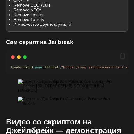
Click TP
Remove CEO Walls
Remove NPCs
Remove Lasers
Remove Turrets
И множество других функций
Сам скрипт на Jailbreak
loadstring
(
game
:
HttpGet
(
"https://raw.githubusercontent.com
Видео со скриптом на
Джейлбрейк — демонстрация