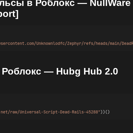
льсы в Роблокс — NullWare
port]
usercontent.com/Unknownlodfc/Zephyr/refs/heads/main/Dead
в Роблокс — Hubg Hub 2.0
.net/raw/Universal-Script-Dead-Rails-45288"
))()