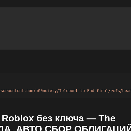
usercontent.com/m00ndiety/Teleport-to-End-final/refs/hea
в Roblox без ключа — The
ЕДА, АВТО СБОР ОБЛИГАЦИЙ