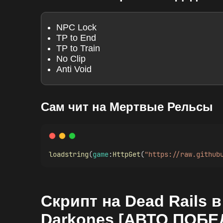
NPC Lock
TP to End
TP to Train
No Clip
Anti Void
Сам чит на Мертвые Рельсы
loadstring
(
game
:
HttpGet
(
"https://raw.github
Скрипт на Dead Rails 
Darkones [АВТО ПОБ