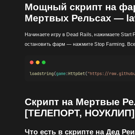
Мощный скрипт на фар
Мертвых Рельсах — l
Начинаете игру в Dead Rails, нажимаете Start 
остановить фарм — нажмите Stop Farming. Вс
loadstring
(
game
:
HttpGet
(
"https://raw.github
Скрипт на Мертвые Р
[ТЕЛЕПОРТ, НОУКЛИП]
Что есть в скрипте на Дед Ре