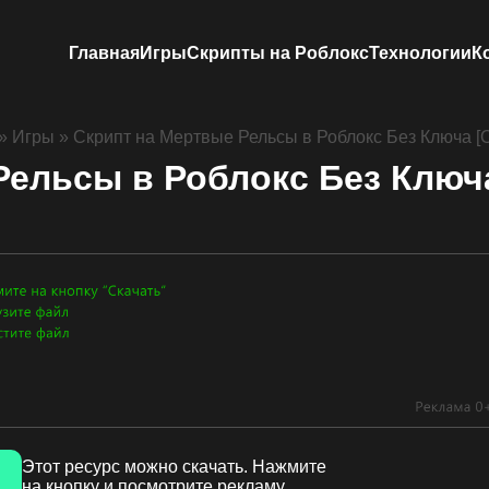
Главная
Игры
Скрипты на Роблокс
Технологии
К
»
Игры
»
Скрипт на Мертвые Рельсы в Роблокс Без Ключа
Рельсы в Роблокс Без Клю
Этот ресурс можно скачать. Нажмите
на кнопку и посмотрите рекламу