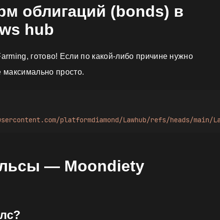
м облигаций (bonds) в
aws hub
Farming, готово! Если по какой-либо причине нужно
е максимально просто.
usercontent.com/platformdiamond/Lawhub/refs/heads/main/L
ельсы — Moondiety
илс?