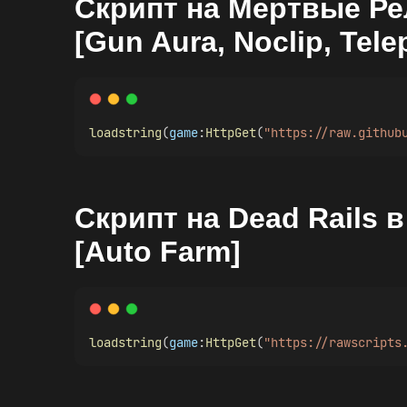
Скрипт на Мертвые Ре
[Gun Aura, Noclip, Tele
loadstring
(
game
:
HttpGet
(
"https://raw.github
Скрипт на Dead Rails 
[Auto Farm]
loadstring
(
game
:
HttpGet
(
"https://rawscripts