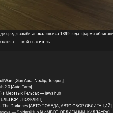
де среди зомби-апокалипсиса 1899 года, фармя облигац
ез ключа — твой спаситель.
Ware [Gun Aura, Noclip, Teleport]
b 2.0 [Auto Farm]
) в Мертвых Рельсах — laws hub
 [ТЕЛЕПОРТ, НОУКЛИП]
ча — The Darkones [АВТО ПОБЕДА, АВТО СБОР ОБЛИГАЦИЙ]
ез ключа — SpiderXHub [АИМБОТ, ОБЛИГАЦИИ, КИЛЛАУРА]