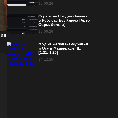
18.06.26
Скрипт на Продай Лимоны
в Роблокс Без Ключа [Авто
Фарм, Дельта]
18.06.26
ии в
Мод на Человека-муравья
и Осу в Майнкрафт ПЕ
[1.21, 1.20]
14.12.25