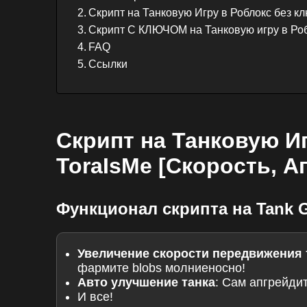
Скрипт на Танковую Игру в Роблокс без кл
Скрипт С КЛЮЧОМ на Танковую игру в Роб
FAQ
Ссылки
Скрипт на Танковую И
ToraIsMe [Скорость, А
Функционал скрипта на Tank 
Увеличение скорости передвижения 
фармите blobs молниеносно!
Авто улучшение танка
: Сам апгрейди
И все!