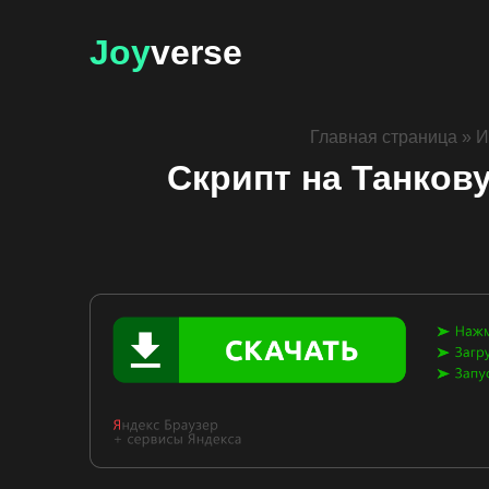
Joy
verse
Главная страница
»
И
Скрипт на Танков