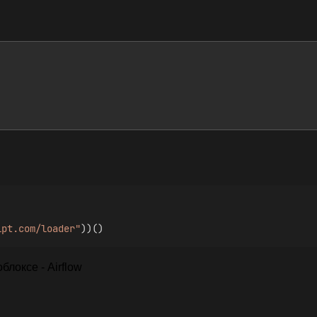
ipt.com/loader"
))()