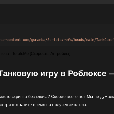
usercontent.com/gumanba/Scripts/refs/heads/main/TankGame
Танковую игру в Роблоксе 
место скрипта без ключа? Скорее всего нет. Мы не думае
ко зря потратите время на получение ключа.