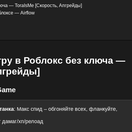
юча — ToraIsMe [Скорость, Апгрейды]
локсе — Airflow
гру в Роблокс без ключа —
пгрейды]
Game
танка
: Макс спид – обгоняйте всех, фланкуйте,
т дамаг/хп/релоад