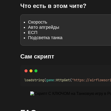
Что есть в этом чите?
Скорость
Авто апгрейды
ЕСП
Подсветка танка
Сам скрипт
loadstring
(
game
:
HttpGet
(
"https://airflowscr