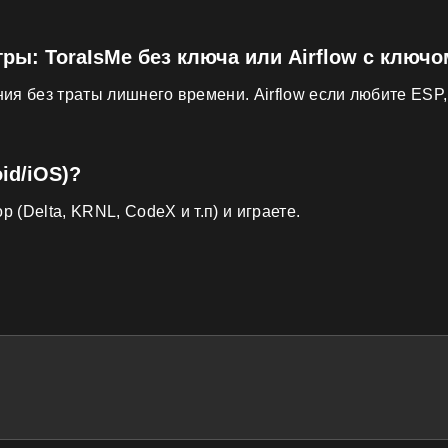
ры: ToraIsMe без ключа или Airflow с ключ
ия без траты лишнего времени. Airflow если любите ESP,
id/iOS)?
(Delta, KRNL, CodeX и т.п) и играете.