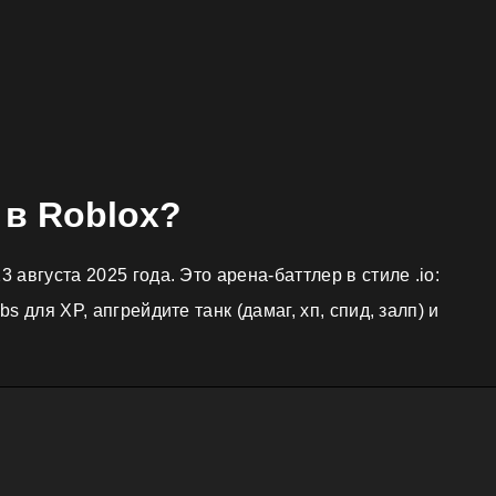
 в Roblox?
августа 2025 года. Это арена-баттлер в стиле .io:
 для XP, апгрейдите танк (дамаг, хп, спид, залп) и