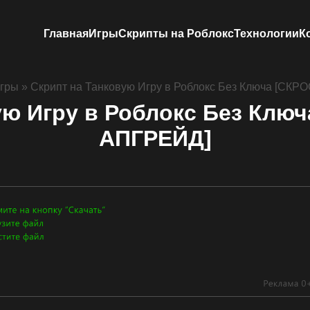
Главная
Игры
Скрипты на Роблокс
Технологии
К
гры
»
Скрипт на Танковую Игру в Роблокс Без Ключа [СК
ую Игру в Роблокс Без Клю
АПГРЕЙД]